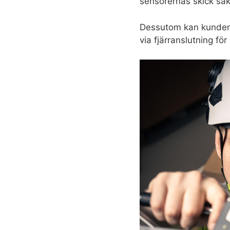
sensorernas skick säk
Dessutom kan kunden 
via fjärranslutning fö