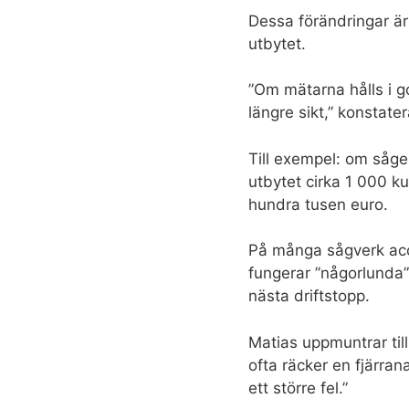
Dessa förändringar ä
utbytet.
”Om mätarna hålls i go
längre sikt,” konstate
Till exempel: om såge
utbytet cirka 1 000 ku
hundra tusen euro.
På många sågverk acc
fungerar ”någorlunda”
nästa driftstopp.
Matias uppmuntrar till
ofta räcker en fjärran
ett större fel.”