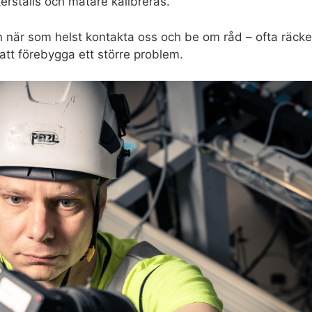
erställs och mätare kalibreras.
när som helst kontakta oss och be om råd – ofta räcker
r att förebygga ett större problem.