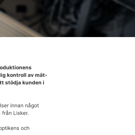
roduktionens
ig kontroll av mät-
t stödja kunden i
elser innan något
från Lisker.
 optikens och