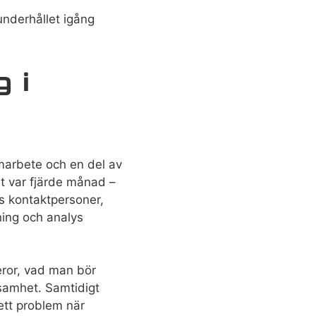
underhållet igång
 i
amarbete och en del av
t var fjärde månad –
ens kontaktpersoner,
jning och analys
ror, vad man bör
samhet. Samtidigt
ett problem när