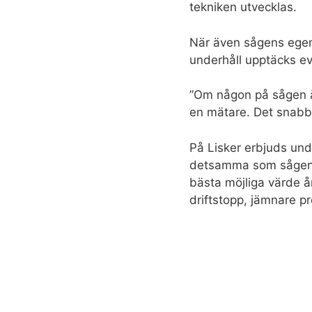
tekniken utvecklas.
När även sågens egen
underhåll upptäcks eve
”Om någon på sågen är 
en mätare. Det snabbar
På Lisker erbjuds und
detsamma som sågens: 
bästa möjliga värde år
driftstopp, jämnare p