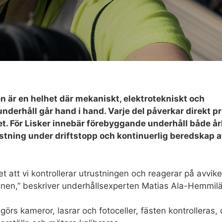
en är en helhet där mekaniskt, elektrotekniskt och
erhåll går hand i hand. Varje del påverkar direkt p
t. För Lisker innebär förebyggande underhåll både årl
tning under driftstopp och kontinuerlig beredskap at
et att vi kontrollerar utrustningen och reagerar på avvik
onen,” beskriver underhållsexperten Matias Ala-Hemmilä 
örs kameror, lasrar och fotoceller, fästen kontrolleras,