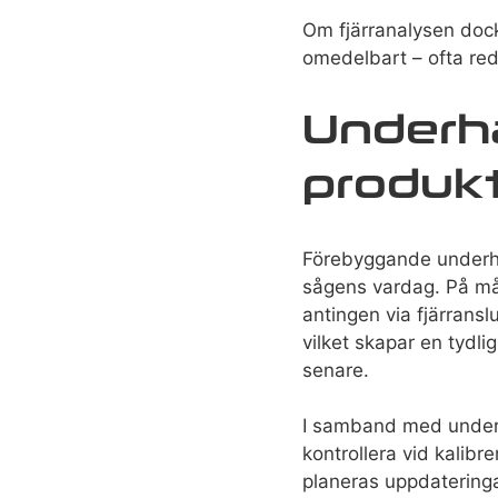
Om fjärranalysen dock 
omedelbart – ofta r
Underhå
produk
Förebyggande underhål
sågens vardag. På må
antingen via fjärransl
vilket skapar en tydlig
senare.
I samband med underh
kontrollera vid kalib
planeras uppdateringa