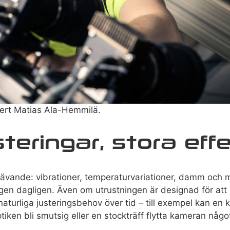
pert Matias Ala-Hemmilä.
teringar, stora eff
krävande: vibrationer, temperaturvariationer, damm och 
gen dagligen. Även om utrustningen är designad för att
aturliga justeringsbehov över tid – till exempel kan en 
ptiken bli smutsig eller en stockträff flytta kameran något