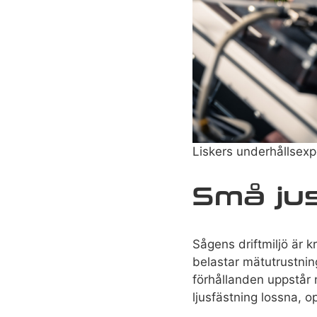
Liskers underhållsex
Små jus
Sågens driftmiljö är 
belastar mätutrustnin
förhållanden uppstår n
ljusfästning lossna, o