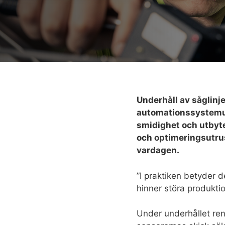
Underhåll av såglinj
automationssystemund
smidighet och utbyte
och optimeringsutrus
vardagen.
”I praktiken betyder d
hinner störa produkti
Under underhållet reng