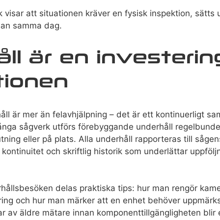
visar att situationen kräver en fysisk inspektion, sätts 
edan samma dag.
ll är en investering
tionen
l är mer än felavhjälpning – det är ett kontinuerligt s
nga sågverk utförs förebyggande underhåll regelbunde
utning eller på plats. Alla underhåll rapporteras till såg
 kontinuitet och skriftlig historik som underlättar uppföl
ållsbesöken delas praktiska tips: hur man rengör kame
rering och hur man märker att en enhet behöver uppmärk
r av äldre mätare innan komponenttillgängligheten blir 