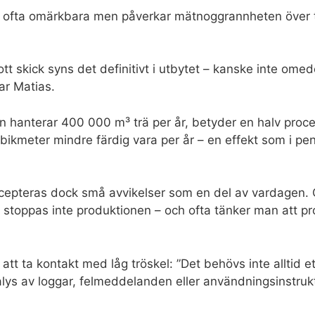
r ofta omärkbara men påverkar mätnoggrannheten över 
tt skick syns det definitivt i utbytet – kanske inte ome
rar Matias.
n hanterar 400 000 m³ trä per år, betyder en halv proce
bikmeter mindre färdig vara per år – en effekt som i pen
epteras dock små avvikelser som en del av vardagen.
 stoppas inte produktionen – och ofta tänker man att p
 att ta kontakt med låg tröskel: ”Det behövs inte alltid 
alys av loggar, felmeddelanden eller användningsinstrukt