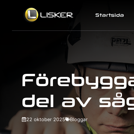
Hoppa
till
Startsida
innehåll
Förebygga
del av så
22 oktober 2025
Bloggar