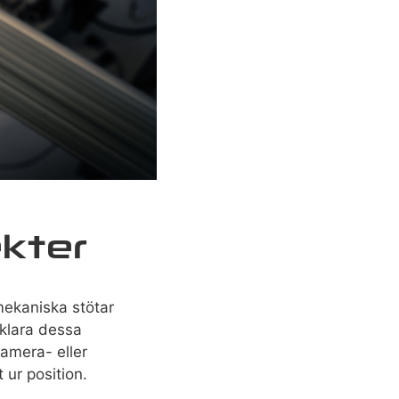
ekter
mekaniska stötar
 klara dessa
kamera- eller
 ur position.