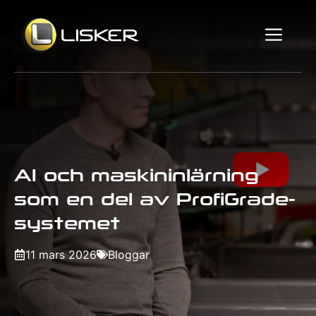
Hoppa
till
Me
innehåll
AI och maskininlärning
som en del av ProfiGrade-
systemet
11 mars 2026
Bloggar