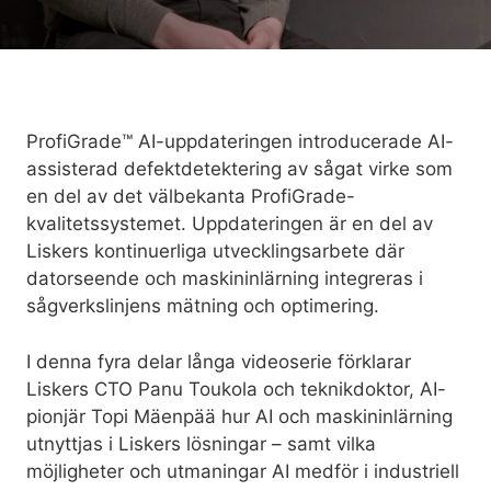
ProfiGrade™ AI-uppdateringen
introducerade AI-
assisterad defektdetektering av sågat virke som
en del av det välbekanta ProfiGrade-
kvalitetssystemet. Uppdateringen är en del av
Liskers kontinuerliga utvecklingsarbete där
datorseende och maskininlärning integreras i
sågverkslinjens mätning och optimering.
I denna fyra delar långa videoserie förklarar
Liskers CTO Panu Toukola och teknikdoktor, AI-
pionjär Topi Mäenpää hur AI och maskininlärning
utnyttjas i Liskers lösningar – samt vilka
möjligheter och utmaningar AI medför i industriell