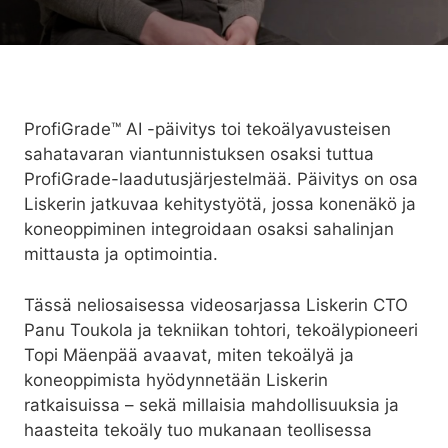
ProfiGrade™ AI -päivitys
toi tekoälyavusteisen
sahatavaran viantunnistuksen osaksi tuttua
ProfiGrade-laadutusjärjestelmää. Päivitys on osa
Liskerin jatkuvaa kehitystyötä, jossa konenäkö ja
koneoppiminen integroidaan osaksi sahalinjan
mittausta ja optimointia.
Tässä neliosaisessa videosarjassa Liskerin CTO
Panu Toukola ja tekniikan tohtori, tekoälypioneeri
Topi Mäenpää avaavat, miten tekoälyä ja
koneoppimista hyödynnetään Liskerin
ratkaisuissa – sekä millaisia mahdollisuuksia ja
haasteita tekoäly tuo mukanaan teollisessa