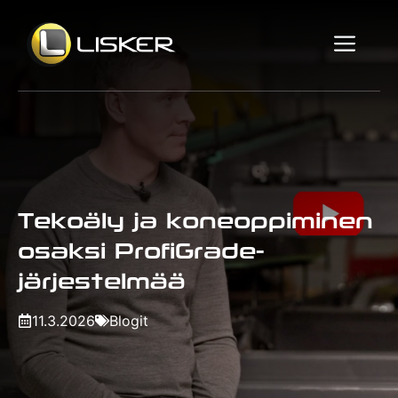
Siirry
sisältöön
Vali
Tekoäly ja koneoppiminen
osaksi ProfiGrade-
järjestelmää
11.3.2026
Blogit